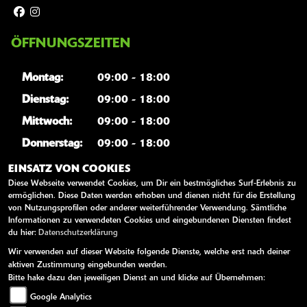
ÖFFNUNGSZEITEN
Montag:
09:00 - 18:00
Dienstag:
09:00 - 18:00
Mittwoch:
09:00 - 18:00
Donnerstag:
09:00 - 18:00
Freitag:
09:00 - 18:00
EINSATZ VON COOKIES
Diese Webseite verwendet Cookies, um Dir ein bestmögliches Surf-Erlebnis zu
Samstag:
10:00 - 13:00
ermöglichen. Diese Daten werden erhoben und dienen nicht für die Erstellung
von Nutzungsprofilen oder anderer weiterführender Verwendung. Sämtliche
Sonntag:
geschlossen
Informationen zu verwendeten Cookies und eingebundenen Diensten findest
du hier:
Datenschutzerklärung
Wir verwenden auf dieser Website folgende Dienste, welche erst nach deiner
WEITERE LINKS
aktiven Zustimmung eingebunden werden.
Bitte hake dazu den jeweiligen Dienst an und klicke auf Übernehmen:
Kawasaki News
Google Analytics
Kawasaki Handbücher