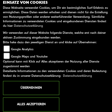
E-Mail:
info@motorrad-schenk.de
EINSATZ VON COOKIES
Diese Webseite verwendet Cookies, um Dir ein bestmögliches Surf-Erlebnis zu
ermöglichen. Diese Daten werden erhoben und dienen nicht für die Erstellung
von Nutzungsprofilen oder anderer weiterführender Verwendung. Sämtliche
Informationen zu verwendeten Cookies und eingebundenen Diensten findest
ÖFFNUNGSZEITEN
du hier:
Datenschutzerklärung
Wir verwenden auf dieser Website folgende Dienste, welche erst nach deiner
Montag:
09:00 - 18:00
aktiven Zustimmung eingebunden werden.
Bitte hake dazu den jeweiligen Dienst an und klicke auf Übernehmen:
Dienstag:
09:00 - 18:00
Google Analytics
Mittwoch:
09:00 - 18:00
Google Maps und Youtube
Donnerstag:
09:00 - 18:00
Optional kann mit Klick auf Alles akzeptieren der Nutzung aller Dienste
zugestimmt werden
Freitag:
09:00 - 18:00
Detailierte Informationen zu den verwendeten Cookies und deren Bedeutung
findest du in unserer Datenschutzerklärung:
Datenschutzerklärung
Samstag:
10:00 - 13:00
Sonntag:
geschlossen
ÜBERNEHMEN
WEITERE LINKS
ALLES AKZEPTIEREN
Kawasaki News