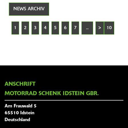
NEWS ARCHIV
1
2
3
4
5
6
7
...
>
10
ANSCHRIFT
MOTORRAD SCHENK IDSTEIN GBR.
Am Frauwald 5
65510 Idstein
Deutschland