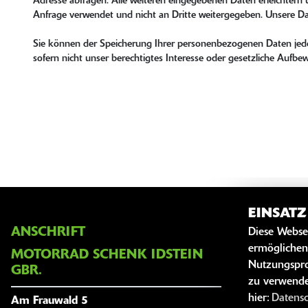
Adresse abfragen. Alle weiteren eingegebenen Daten erleichtern u
Anfrage verwendet und nicht an Dritte weitergegeben. Unsere D
Sie können der Speicherung Ihrer personenbezogenen Daten jeder
sofern nicht unser berechtigtes Interesse oder gesetzliche Auf
EINSAT
ANSCHRIFT
ÖFFNUNG
Diese Webse
ermöglichen
MOTORRAD SCHENK IDSTEIN
Nutzungspro
Montag:
GBR.
zu verwende
Dienstag:
hier:
Datens
Am Frauwald 5