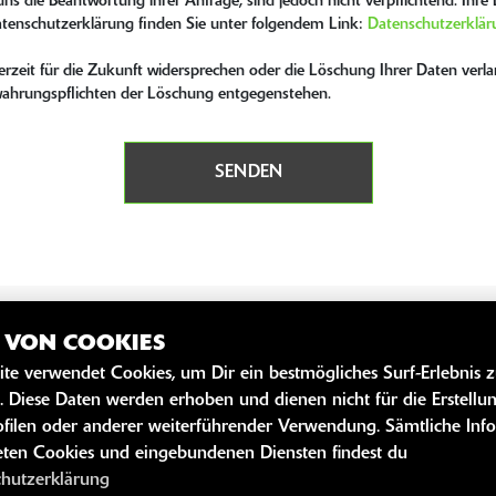
ns die Beantwortung ihrer Anfrage, sind jedoch nicht verpflichtend. Ihr
atenschutzerklärung finden Sie unter folgendem Link:
Datenschutzerklär
zeit für die Zukunft widersprechen oder die Löschung Ihrer Daten verlan
bewahrungspflichten der Löschung entgegenstehen.
SENDEN
Z VON COOKIES
SZEITEN
WEITERE 
ite verwendet Cookies, um Dir ein bestmögliches Surf-Erlebnis 
. Diese Daten werden erhoben und dienen nicht für die Erstellu
Kawasaki News
filen oder anderer weiterführender Verwendung. Sämtliche Inf
09:00 - 18:00
Kawasaki Hand
ten Cookies und eingebundenen Diensten findest du
09:00 - 18:00
Kawasaki Bekle
chutzerklärung