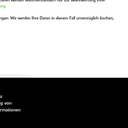
e Daten werden selbstverständlich nur zur Beantwortung Ihrer
ung
gen. Wir werden Ihre Daten in diesem Fall unverzüglich löschen,
LINKS
zu
ng von
ormationen
bücher
idung